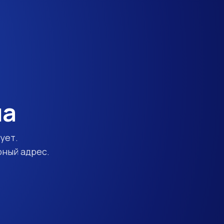
на
ует.
рный адрес.