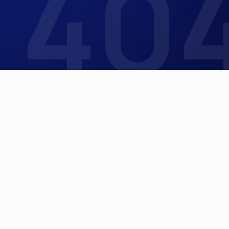
 40
Реквизиты
(915) 377–02–02
ООО «Сервис Лазерных Технологий»
(
ООО «СЛТ»
)
min@laser-st.ru
Юридический адрес
108811, Москва, вн.тер.г. Муниципальный
ус А,
Округ Солнцево, ш. Киевское, 22-й км,
дмвл. 4, стр. 1
Почтовый адрес
108811, г. Москва, 22-й км Киевского шоссе
(п. Московский), д. 4, стр. 1, офис 725А
ИНН
7751511192