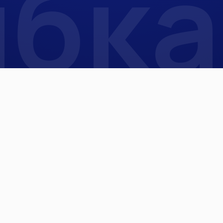
бка
 / NeXT PRO
Контакты
Телефон:
+7 
Email:
ad
Адрес офиса
БЦ «Румянцево», корп
8 подъезд, офис 725А
Пн – Пт с 09.00 – 17.00
аления
Социальные сети