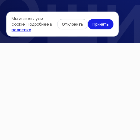
Оши
Мы используем
cookie. Подробнее в
Отклонить
Принять
политике
.
Манипулы MeDioStar NeXT
Dermablate
MeDioStar
Манипулы Monolith
Другие лазеры
Манипулы Dermablate
Лицензированный
сервисный центр
Лазеры для эпиляции
лазеров Asclepion
Лазеры для сосудов
Лазеры для шлифовки/уд
Политика
Манипулы
конфиденциальности
Расходные материалы
Согласие на обработку
персональных данных