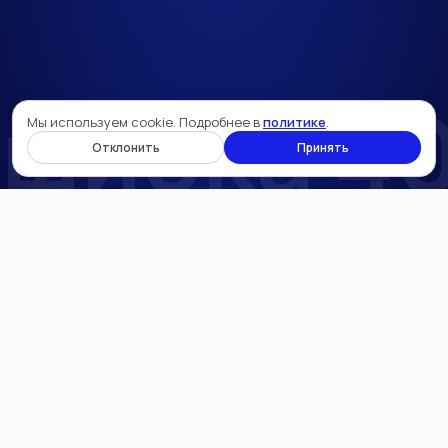
шибка 4
Мы используем cookie. Подробнее в
политике
.
Отклонить
Принять
Контакты
Телефон:
+7 (915) 377–02–02
Email:
admin@laser-st.ru
Адрес офиса
Лицензированный
БЦ «Румянцево», корпус А,
сервисный центр
8 подъезд, офис 725А
лазеров Asclepion
Пн – Пт с 09.00 – 17.00
Политика
Социальные сети
конфиденциальности
Согласие на обработку
персональных данных
Политика использования
cookie